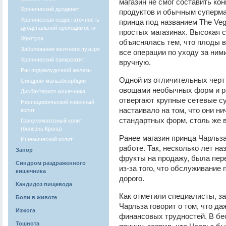
магазин не смог составить ко
Хронический дуоденит
продуктов и обычным суперма
Хроническая недостаточность
принца под названием The Veg
дуоденальной проходимости
простых магазинах. Высокая с
Желтуха
объяснялась тем, что плоды 
Заболевания желчного пузыря
все операции по уходу за ни
Хронический панкреатит
вручную.
Рак поджелудочной железы
Одной из отличительных черт 
Синдром мальабсорбции
овощами необычных форм и ра
Дисбактериоз кишечника
отвергают крупные сетевые с
Неспецифический язвенный
настаивало на том, что они н
колит
стандартных форм, столь же 
Гранулематозный колит
(болезнь Крона)
Ранее магазин принца Чарльза
Ишемический колит
работе. Так, несколько лет н
Запор
фрукты на продажу, была пере
Синдром раздраженного
из-за того, что обслуживани
кишечника
дорого.
Кандидоз пищевода
Как отметили специалисты, з
Боли в животе
Чарльза говорит о том, что д
Изжога
финансовых трудностей. В бесе
Тошнота