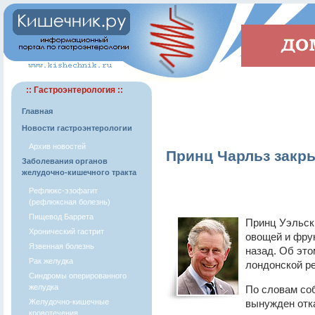
:: Гастроэнтерология ::
Главная
Новости гастроэнтерологии
Архив новостей
Принц Чарльз закр
Заболевания органов
желудочно-кишечного тракта
Рефлюкс-эзофагит
(рефлюксная болезнь)
Пищевод Баррета
Принц Уэльск
Хронический гастрит
овощей и фрук
Язвенная болезнь
назад. Об эт
Рак желудка
лондонской ре
Синдромы оперированного
желудка
По словам соб
Желудочно-кишечные
вынужден отка
кровотечения