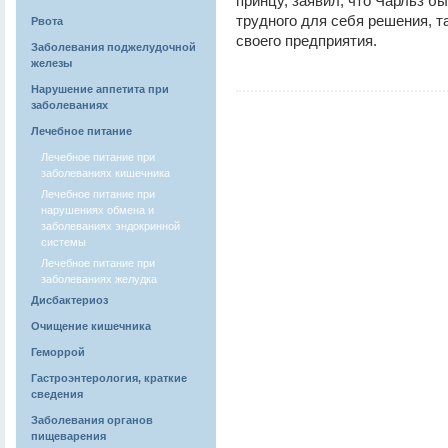
принцу, заявил, что Чарльз б
трудного для себя решения, т
Рвота
своего предприятия.
Заболевания поджелудочной
железы
Нарушение аппетита при
заболеваниях
Лечебное питание
Лечебное питание при
заболеваниях кишечника
Лечебное питание при
нарушениях обмена и
заболеваниях эндокринной
системы
Лечебное питание при
заболеваниях желудка
Дисбактериоз
Очищение кишечника
Геморрой
Гастроэнтерология, краткие
сведения
Заболевания органов
пищеварения