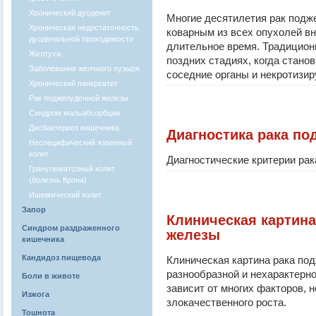
Хронический дуоденит
Многие десятилетия рак под
Хроническая недостаточность
коварным из всех опухолей вн
дуоденальной проходимости
длительное время. Традицион
Желтуха
поздних стадиях, когда стано
Заболевания желчного пузыря
соседние органы и некротизиру
Хронический панкреатит
Рак поджелудочной железы
Синдром мальабсорбции
Дисбактериоз кишечника
Диагностика рака п
Неспецифический язвенный
колит
Диагностические критерии рак
Гранулематозный колит
(болезнь Крона)
Ишемический колит
Запор
Клиническая картин
Синдром раздраженного
железы
кишечника
Кандидоз пищевода
Клиническая картина рака по
разнообразной и нехарактерн
Боли в животе
зависит от многих факторов, 
Изжога
злокачественного роста.
Тошнота