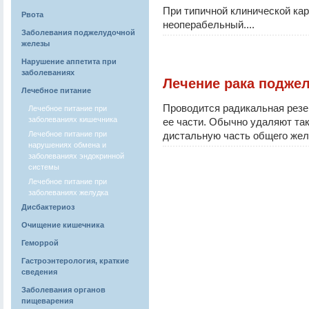
При типичной клинической кар
Рвота
неоперабельный....
Заболевания поджелудочной
железы
Нарушение аппетита при
заболеваниях
Лечение рака подже
Лечебное питание
Проводится радикальная резе
Лечебное питание при
заболеваниях кишечника
ее части. Обычно удаляют та
Лечебное питание при
дистальную часть общего желч
нарушениях обмена и
заболеваниях эндокринной
системы
Лечебное питание при
заболеваниях желудка
Дисбактериоз
Очищение кишечника
Геморрой
Гастроэнтерология, краткие
сведения
Заболевания органов
пищеварения