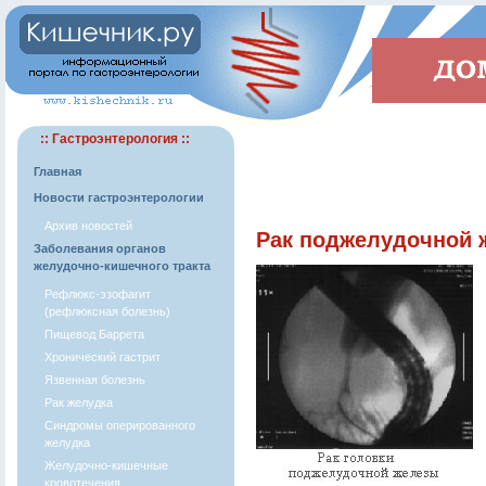
:: Гастроэнтерология ::
Главная
Новости гастроэнтерологии
Архив новостей
Рак поджелудочной 
Заболевания органов
желудочно-кишечного тракта
Рефлюкс-эзофагит
(рефлюксная болезнь)
Пищевод Баррета
Хронический гастрит
Язвенная болезнь
Рак желудка
Синдромы оперированного
желудка
Желудочно-кишечные
кровотечения