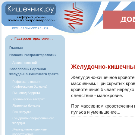
:: Гастроэнтерология ::
Главная
Новости гастроэнтерологии
Архив новостей
Желудочно-кишечны
Заболевания органов
желудочно-кишечного тракта
Желудочно-кишечное кровоте
Рефлюкс-эзофагит
массивным. При скрытых кров
(рефлюксная болезнь)
кровотечения бывает нередко 
Пищевод Баррета
следствие - малокровие.
Хронический гастрит
При массивном кровотечении 
Язвенная болезнь
пульса и уменьшение...
Рак желудка
Синдромы оперированного
желудка
Желудочно-кишечные
кровотечения