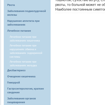
рвоты, то больной может не о
Рвота
Наиболее постоянным симптом
Заболевания поджелудочной
железы
Нарушение аппетита при
заболеваниях
Лечебное питание
Лечебное питание при
заболеваниях кишечника
Лечебное питание при
нарушениях обмена и
заболеваниях эндокринной
системы
Лечебное питание при
заболеваниях желудка
Дисбактериоз
Очищение кишечника
Геморрой
Гастроэнтерология, краткие
сведения
Заболевания органов
пищеварения