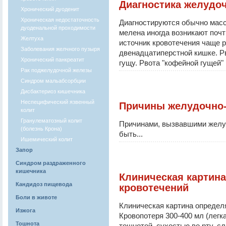
Диагностика желудо
Хронический дуоденит
Хроническая недостаточность
Диагностируются обычно масс
дуоденальной проходимости
мелена иногда возникают почт
Желтуха
источник кровотечения чаще р
Заболевания желчного пузыря
двенадцатиперстной кишке. 
Хронический панкреатит
гущу. Рвота "кофейной гущей" 
Рак поджелудочной железы
Синдром мальабсорбции
Дисбактериоз кишечника
Неспецифический язвенный
Причины желудочно
колит
Гранулематозный колит
Причинами, вызвавшими желу
(болезнь Крона)
быть...
Ишемический колит
Запор
Синдром раздраженного
кишечника
Клиническая картин
Кандидоз пищевода
кровотечений
Боли в животе
Клиническая картина определ
Изжога
Кровопотеря 300-400 мл (лег
Тошнота
тошнотой, сухостью во рту, с