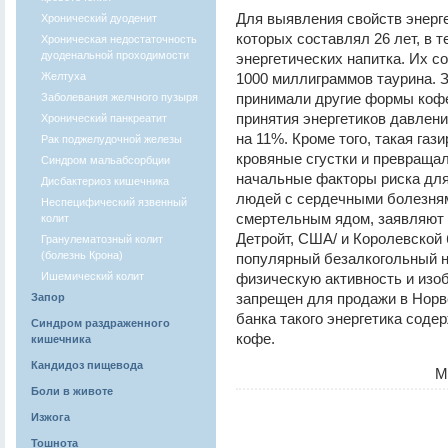
Для выявления свойств энерг
Хронический дуоденит
которых составлял 26 лет, в 
Хроническая недостаточность
дуоденальной проходимости
энергетических напитка. Их с
Желтуха
1000 миллиграммов таурина. З
принимали другие формы кофе
Заболевания желчного пузыря
принятия энергетиков давлени
Хронический панкреатит
на 11%. Кроме того, такая га
Рак поджелудочной железы
кровяные сгустки и превращал
Синдром мальабсорбции
начальные факторы риска для
Дисбактериоз кишечника
людей с сердечными болезня
Неспецифический язвенный
смертельным ядом, заявляют к
колит
Детройт, США/ и Королевской
Гранулематозный колит
(болезнь Крона)
популярный безалкогольный н
Ишемический колит
физическую активность и изоб
запрещен для продажи в Норве
Запор
банка такого энергетика соде
Синдром раздраженного
кофе.
кишечника
Кандидоз пищевода
М
Боли в животе
Изжога
Тошнота