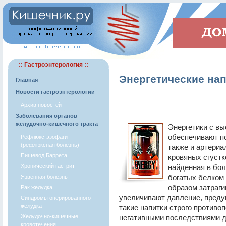
:: Гастроэнтерология ::
Энергетические нап
Главная
Новости гастроэнтерологии
Архив новостей
Заболевания органов
желудочно-кишечного тракта
Энергетики с в
обеспечивают п
Рефлюкс-эзофагит
(рефлюксная болезнь)
также и артериа
Пищевод Баррета
кровяных сгустк
Хронический гастрит
найденная в бол
богатых белком
Язвенная болезнь
образом затраг
Рак желудка
увеличивают давление, преду
Синдромы оперированного
желудка
такие напитки строго противо
Желудочно-кишечные
негативными последствиями 
кровотечения