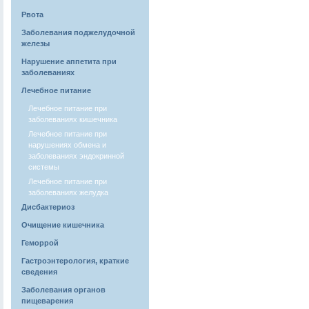
Рвота
Заболевания поджелудочной
железы
Нарушение аппетита при
заболеваниях
Лечебное питание
Лечебное питание при
заболеваниях кишечника
Лечебное питание при
нарушениях обмена и
заболеваниях эндокринной
системы
Лечебное питание при
заболеваниях желудка
Дисбактериоз
Очищение кишечника
Геморрой
Гастроэнтерология, краткие
сведения
Заболевания органов
пищеварения