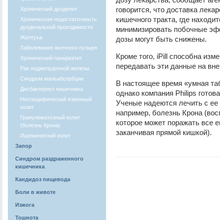
говорится, что доставка лекар
Хронический дуоденит
кишечного тракта, где находит
Хроническая недостаточность
дуоденальной проходимости
минимизировать побочные эфф
Желтуха
дозы могут быть снижены.
Заболевания желчного пузыря
Кроме того, iPill способна из
Хронический панкреатит
передавать эти данные на вн
Рак поджелудочной железы
Синдром мальабсорбции
В настоящее время «умная таб
Дисбактериоз кишечника
однако компания Philips готов
Неспецифический язвенный
Ученые надеются лечить с ее 
колит
например, болезнь Крона (вос
Гранулематозный колит
которое может поражать все е
(болезнь Крона)
заканчивая прямой кишкой).
Ишемический колит
Запор
Синдром раздраженного
кишечника
Кандидоз пищевода
Боли в животе
Изжога
Тошнота