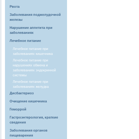
Рвота
Заболевания поджелудочной
железы
Нарушение аппетита при
заболеваниях
Лечебное питание
Лечебное питание при
заболеваниях кишечника
Лечебное питание при
нарушениях обмена и
заболеваниях эндокринной
системы
Лечебное питание при
заболеваниях желудка
Дисбактериоз
Очищение кишечника
Геморрой
Гастроэнтерология, краткие
сведения
Заболевания органов
пищеварения