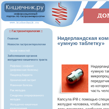
:: Гастроэнтерология ::
Нидерландская комп
Главная
«умную таблетку»
Новости гастроэнтерологии
Архив новостей
Заболевания органов
желудочно-кишечного тракта
Нидерланд
Рефлюкс-эзофагит
(рефлюксная болезнь)
«умную таб
Пищевод Баррета
микропроц
Хронический гастрит
передатчик
Язвенная болезнь
из которог
часть чел
Рак желудка
Синдромы оперированного
Капсула iPill с помощью спец
желудка
желудке человека, чтобы зат
Желудочно-кишечные
кровотечения
дозу лекарства, сообщает аге