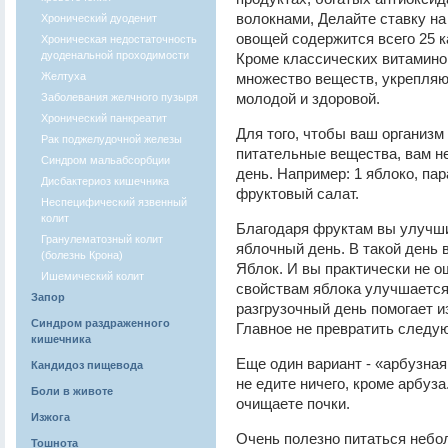
волокнами, Делайте ставку на
Хронический дуоденит
овощей содержится всего 25 к
Хроническая недостаточность
дуоденальной проходимости
Кроме классических витаминов
Желтуха
множество веществ, укрепляю
молодой и здоровой.
Заболевания желчного пузыря
Хронический панкреатит
Для того, чтобы ваш организ
Рак поджелудочной железы
питательные вещества, вам н
Синдром мальабсорбции
день. Например: 1 яблоко, пар
Дисбактериоз кишечника
фруктовый салат.
Неспецифический язвенный
колит
Благодаря фруктам вы улучши
Гранулематозный колит
яблочный день. В такой день в
(болезнь Крона)
Яблок. И вы практически не 
Ишемический колит
свойствам яблока улучшается 
Запор
разгрузочный день помогает из
Синдром раздраженного
Главное не превратить следу
кишечника
Еще один вариант - «арбузная
Кандидоз пищевода
не едите ничего, кроме арбуза
Боли в животе
очищаете почки.
Изжога
Очень полезно питаться небо
Тошнота