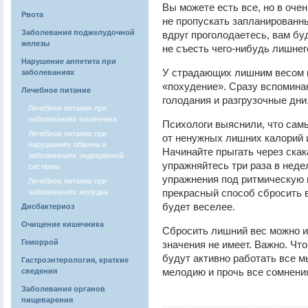
Вы можете есть все, но в оче
Рвота
не пропускать запланированны
Заболевания поджелудочной
вдруг проголодаетесь, вам бу
железы
не съесть чего-нибудь лишнег
Нарушение аппетита при
У страдающих лишним весом в
заболеваниях
«похудение». Сразу вспомина
Лечебное питание
голодания и разгрузочные дни
Лечебное питание при
заболеваниях кишечника
Психологи выяснили, что сам
Лечебное питание при
от ненужных лишних калорий 
нарушениях обмена и
Начинайте прыгать через скак
заболеваниях эндокринной
упражняйтесь три раза в неде
системы
упражнения под ритмическую м
Лечебное питание при
прекрасный способ сбросить в
заболеваниях желудка
будет веселее.
Дисбактериоз
Очищение кишечника
Сбросить лишний вес можно и 
Геморрой
значения не имеет. Важно. Что
будут активно работать все
Гастроэнтерология, краткие
мелодию и прочь все сомнени
сведения
Заболевания органов
пищеварения