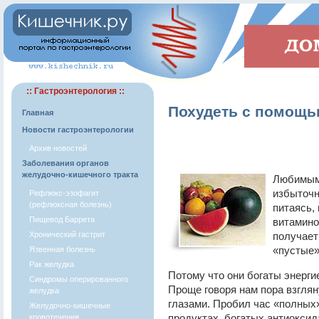
:: Гастроэнтерология ::
Похудеть с помощью
Главная
Новости гастроэнтерологии
Архив новостей
Заболевания органов
желудочно-кишечного тракта
Любимым 
избыточн
Рефлюкс-эзофагит
(рефлюксная болезнь)
питаясь,
Пищевод Баррета
витамино
Хронический гастрит
получает
«пустые
Язвенная болезнь
Рак желудка
Потому что они богаты энерги
Синдромы оперированного
Проще говоря нам пора взглян
желудка
глазами. Пробил час «полных»
Желудочно-кишечные
продуктах, богатых антиокси
кровотечения