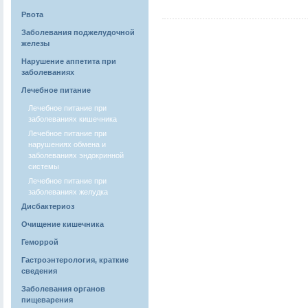
Рвота
Заболевания поджелудочной
железы
Нарушение аппетита при
заболеваниях
Лечебное питание
Лечебное питание при
заболеваниях кишечника
Лечебное питание при
нарушениях обмена и
заболеваниях эндокринной
системы
Лечебное питание при
заболеваниях желудка
Дисбактериоз
Очищение кишечника
Геморрой
Гастроэнтерология, краткие
сведения
Заболевания органов
пищеварения