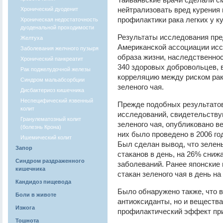
нейтрализовать вред курения
Хронический дуоденит
профилактики рака легких у к
Хроническая недостаточность
дуоденальной проходимости
Результаты исследования пре
Желтуха
Американской ассоциации исс
Заболевания желчного пузыря
образа жизни, наследственнос
Хронический панкреатит
340 здоровых добровольцев, 
Рак поджелудочной железы
корреляцию между риском рака
Синдром мальабсорбции
зеленого чая.
Дисбактериоз кишечника
Неспецифический язвенный
Прежде подобных результатов
колит
исследований, свидетельству
Гранулематозный колит
зеленого чая, опубликовано 
(болезнь Крона)
них было проведено в 2006 г
Ишемический колит
Был сделан вывод, что зелены
Запор
стаканов в день, на 26% сниж
Синдром раздраженного
заболеваний. Ранее японские 
кишечника
стакан зеленого чая в день н
Кандидоз пищевода
Было обнаружено также, что в
Боли в животе
антиоксиданты, но и веществ
Изжога
профилактический эффект при
Тошнота