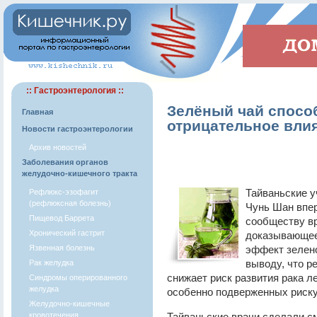
:: Гастроэнтерология ::
Зелёный чай спосо
Главная
отрицательное влия
Новости гастроэнтерологии
Архив новостей
Заболевания органов
желудочно-кишечного тракта
Тайваньские у
Рефлюкс-эзофагит
(рефлюксная болезнь)
Чунь Шан впе
Пищевод Баррета
сообществу вр
Хронический гастрит
доказывающее
Язвенная болезнь
эффект зелено
выводу, что р
Рак желудка
снижает риск развития рака ле
Синдромы оперированного
желудка
особенно подверженных риску 
Желудочно-кишечные
кровотечения
Тайваньские врачи сделали с