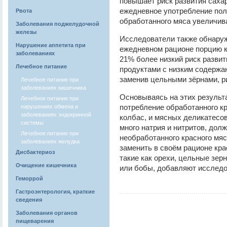
повышает риск развития сахар
ежедневное употребление поло
Рвота
обработанного мяса увеличива
Заболевания поджелудочной
железы
Исследователи также обнаруж
Нарушение аппетита при
ежедневном рационе порцию к
заболеваниях
21% более низкий риск развит
Лечебное питание
продуктами с низким содержан
заменив цельными зёрнами, р
Лечебное питание при
заболеваниях кишечника
Основываясь на этих результа
Лечебное питание при
потребление обработанного кра
нарушениях обмена и
заболеваниях эндокринной
колбас, и мясных деликатесов
системы
много натрия и нитритов, дол
Лечебное питание при
необработанного красного мя
заболеваниях желудка
заменить в своём рационе кра
Дисбактериоз
такие как орехи, цельные зер
Очищение кишечника
или бобы, добавляют исследо
Геморрой
Гастроэнтерология, краткие
сведения
Заболевания органов
пищеварения