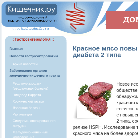
:: Гастроэнтерология ::
Красное мясо повы
Главная
диабета 2 типа
Новости гастроэнтерологии
Архив новостей
Заболевания органов
желудочно-кишечного тракта
Новое ис
Рефлюкс-эзофагит
(рефлюксная болезнь)
обществе
Пищевод Баррета
обнаружи
Хронический гастрит
красного 
Язвенная болезнь
сосисок, 
с повышен
Рак желудка
2 типа, с
Синдромы оперированного
желудка
релизе HSPH. Исследование т
Желудочно-кишечные
красного мяса на более здоро
кровотечения