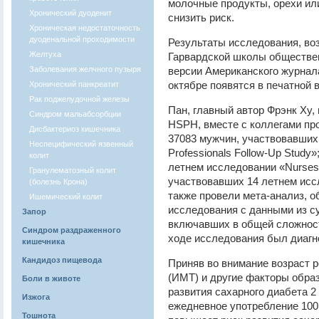
молочные продукты, орехи ил
Хронический дуоденит
снизить риск.
Хроническая недостаточность
дуоденальной проходимости
Результаты исследования, во
Желтуха
Гарвардской школы обществен
Заболевания желчного пузыря
версии Американского журнала
октябре появятся в печатной 
Хронический панкреатит
Рак поджелудочной железы
Пан, главный автор Фрэнк Ху,
Синдром мальабсорбции
HSPH, вместе с коллегами пр
Дисбактериоз кишечника
37083 мужчин, участвовавших 
Неспецифический язвенный
Professionals Follow-Up Study
колит
летнем исследовании «Nurses 
Гранулематозный колит
участвовавших 14 летнем иссл
(болезнь Крона)
также провели мета-анализ, о
Ишемический колит
исследования с данными из 
Запор
включавших в общей сложности
Синдром раздраженного
ходе исследования был диагн
кишечника
Кандидоз пищевода
Приняв во внимание возраст р
(ИМТ) и другие факторы образ
Боли в животе
развития сахарного диабета 2
Изжога
ежедневное употребление 100
Тошнота