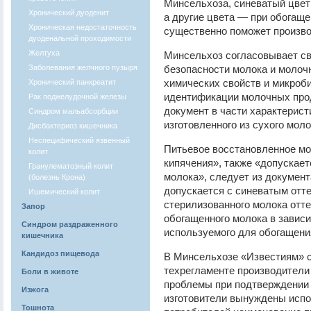
Минсельхоза, синеватый цвет
Хронический дуоденит
а другие цвета — при обогащ
Хроническая недостаточность
существенно поможет произв
дуоденальной проходимости
Желтуха
Минсельхоз согласовывает св
Заболевания желчного пузыря
безопасности молока и молоч
химических свойств и микроб
Хронический панкреатит
идентификации молочных прод
Рак поджелудочной железы
документ в части характерист
Синдром мальабсорбции
изготовленного из сухого моло
Дисбактериоз кишечника
Неспецифический язвенный
Питьевое восстановленное мо
колит
кипячения», также «допускает
Гранулематозный колит
молока», следует из документ
(болезнь Крона)
допускается с синеватым отт
Ишемический колит
стерилизованного молока отт
Запор
обогащенного молока в зависи
Синдром раздраженного
используемого для обогащени
кишечника
Кандидоз пищевода
В Минсельхозе «Известиям» ск
техрегламенте производител
Боли в животе
проблемы при подтверждении с
Изжога
изготовители вынуждены испо
Тошнота