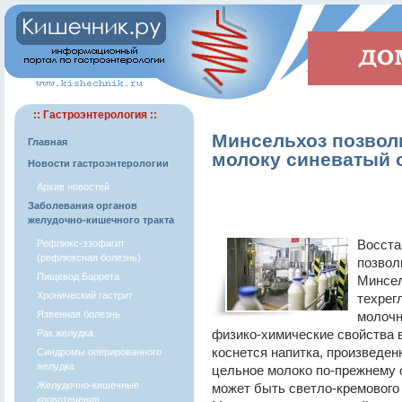
:: Гастроэнтерология ::
Минсельхоз позвол
Главная
молоку синеватый 
Новости гастроэнтерологии
Архив новостей
Заболевания органов
желудочно-кишечного тракта
Восста
Рефлюкс-эзофагит
(рефлюксная болезнь)
позвол
Пищевод Баррета
Минсел
Хронический гастрит
техрег
Язвенная болезнь
молочн
физико-химические свойства 
Рак желудка
коснется напитка, произведен
Синдромы оперированного
желудка
цельное молоко по-прежнему 
Желудочно-кишечные
может быть светло-кремового
кровотечения