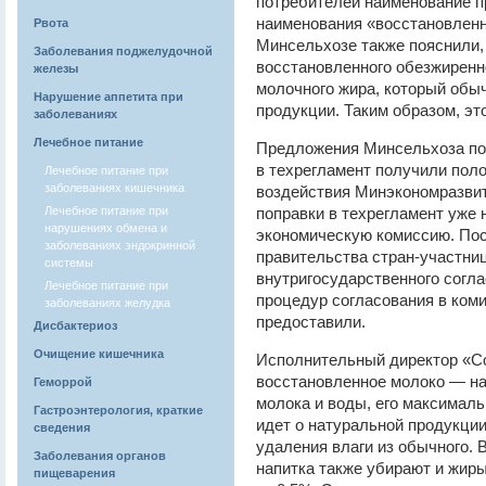
потребителей наименование п
наименования «восстановленн
Рвота
Минсельхозе также пояснили,
Заболевания поджелудочной
восстановленного обезжиренно
железы
молочного жира, который обы
Нарушение аппетита при
продукции. Таким образом, это
заболеваниях
Лечебное питание
Предложения Минсельхоза по
в техрегламент получили пол
Лечебное питание при
заболеваниях кишечника
воздействия Минэкономразвит
Лечебное питание при
поправки в техрегламент уже
нарушениях обмена и
экономическую комиссию. Пос
заболеваниях эндокринной
правительства стран-участни
системы
внутригосударственного согла
Лечебное питание при
процедур согласования в ком
заболеваниях желудка
предоставили.
Дисбактериоз
Очищение кишечника
Исполнительный директор «С
восстановленное молоко — нап
Геморрой
молока и воды, его максималь
Гастроэнтерология, краткие
идет о натуральной продукции
сведения
удаления влаги из обычного. 
Заболевания органов
напитка также убирают и жиры
пищеварения