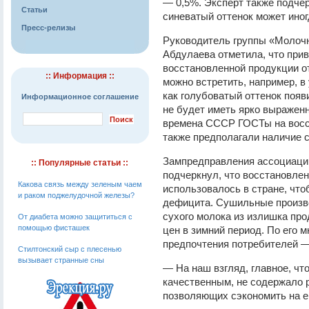
— 0,5%. Эксперт также подчер
Статьи
синеватый оттенок может иног
Пресс-релизы
Руководитель группы «Молочн
Абдулаева отметила, что прив
восстановленной продукции о
:: Информация ::
можно встретить, например, в
как голубоватый оттенок появ
Информационное соглашение
не будет иметь ярко выражен
времена СССР ГОСТы на восс
также предполагали наличие с
Зампредправления ассоциаци
:: Популярные статьи ::
подчеркнул, что восстановле
Какова связь между зеленым чаем
использовалось в стране, чт
и раком поджелудочной железы?
дефицита. Сушильные произво
сухого молока из излишка пр
От диабета можно защититься с
помощью фисташек
цен в зимний период. По его 
предпочтения потребителей 
Стилтонский сыр с плесенью
вызывает странные сны
— На наш взгляд, главное, ч
качественным, не содержало 
позволяющих сэкономить на ег