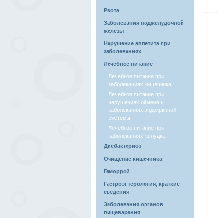
Рвота
Заболевания поджелудочной
железы
Нарушение аппетита при
заболеваниях
Лечебное питание
Лечебное питание при
заболеваниях кишечника
Лечебное питание при
нарушениях обмена и
заболеваниях эндокринной
системы
Лечебное питание при
заболеваниях желудка
Дисбактериоз
Очищение кишечника
Геморрой
Гастроэнтерология, краткие
сведения
Заболевания органов
пищеварения