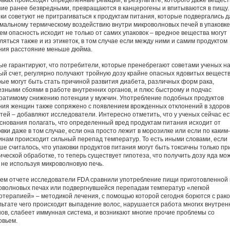
овках происходят определенные реакции, в результате, которого даже вещест
ие ранее безвредными, превращаются в канцерогены и впитываются в пищу.
ки советуют не притрагиваться к продуктам питания, которые подвергались 
мальному термическому воздействию внутри микроволновых печей в упаковке
ем опасность исходит не только от самих упаковок – вредное вещества могут
ляться также и из этикеток, в том случае если между ними и самим продуктом
ния расстояние меньше дюйма.
ые гарантируют, что потребители, которые пренебрегают советами ученых н
ый счет, регулярно получают тройную дозу крайне опасных ядовитых веществ
рые могут быть стать причиной развития диабета, различных форм рака,
езными сбоями в работе внутренних органов, и плюс быстрому и подчас
ратимому снижению потенции у мужчин. Употребление подобных продуктов
ния женщин также сопряжено с появлением врожденных отклонений в здоров
етей – добавляют исследователи. Интересно отметить, что у ученых сейчас ес
основания полагать, что определенный вред продуктам питания исходит от
вки даже в том случае, если она просто лежит в морозилке или если по каким
инам происходит сильный перепад температур. То есть иными словами, если
ше считалось, что упаковки продуктов питания могут быть токсичны только пр
ической обработке, то теперь существует гипотеза, что получить дозу яда мо
 не используя микроволновую печь.
оем отчете исследователи FDA сравнили употребление пищи приготовленной 
оволновых печах или подвергнувшейся перепадам температур «легкой
отерапией» – методикой лечения, с помощью которой сегодня борются с рако
льтате чего происходит выпадение волос, нарушается работа многих внутрен
нов, слабеет иммунная система, и возникают многие прочие проблемы со
овьем.